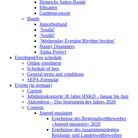
Heinrichs Saiten-Bande
Elbsaiten
Gambenconsort
Bands
Juniorbigband
‘Soulid’
‘Soulid’
‘Wednesday Evening Rhythm Section’
Happy Drummers
Alpha Project
Enrolment/Fee schedule
Online enrolment
Schedule of fees
General terms and conditions
SEPA-Formular
Events (in german)
Current
Jubiläumskonzerte 30 Jahre HSKD - Januar bis Juni
Akkordeon – Das Instrument des Jahres 2026
Contests
Jugend musiziert
Ergebnisse des Regionalwettbewerbes
»Jugend musiziert« 2020
Ergebnisse des zusammengelegten
Regional- und Landeswettbewerbes