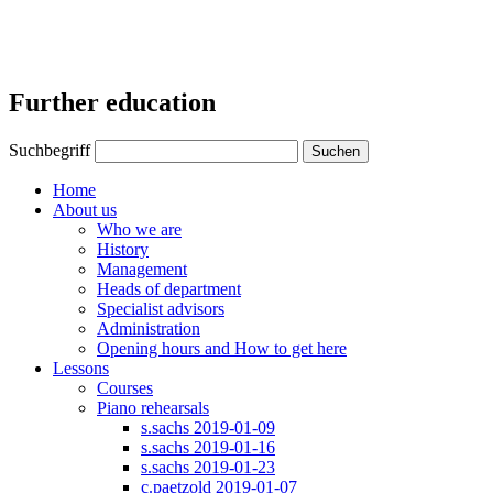
Further education
Suchbegriff
Suchen
Home
About us
Who we are
History
Management
Heads of department
Specialist advisors
Administration
Opening hours and How to get here
Lessons
Courses
Piano rehearsals
s.sachs 2019-01-09
s.sachs 2019-01-16
s.sachs 2019-01-23
c.paetzold 2019-01-07