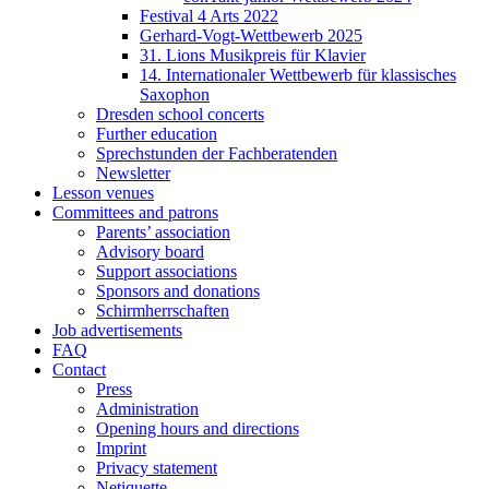
Festival 4 Arts 2022
Gerhard-Vogt-Wettbewerb 2025
31. Lions Musikpreis für Klavier
14. Internationaler Wettbewerb für klassisches
Saxophon
Dresden school concerts
Further education
Sprechstunden der Fachberatenden
Newsletter
Lesson venues
Committees and patrons
Parents’ association
Advisory board
Support associations
Sponsors and donations
Schirmherrschaften
Job advertisements
FAQ
Contact
Press
Administration
Opening hours and directions
Imprint
Privacy statement
Netiquette