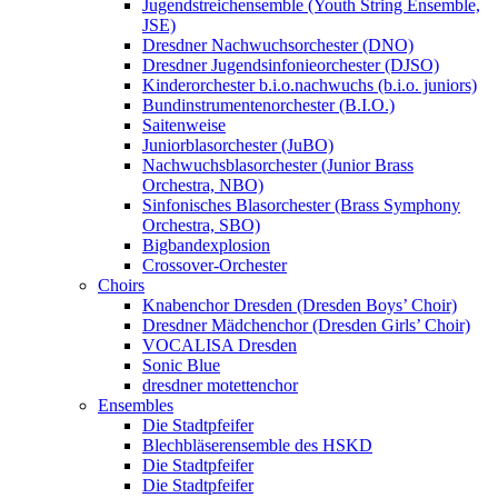
Jugendstreichensemble (Youth String Ensemble,
JSE)
Dresdner Nachwuchsorchester (DNO)
Dresdner Jugendsinfonieorchester (DJSO)
Kinderorchester b.i.o.nachwuchs (b.i.o. juniors)
Bundinstrumentenorchester (B.I.O.)
Saitenweise
Juniorblasorchester (JuBO)
Nachwuchsblasorchester (Junior Brass
Orchestra, NBO)
Sinfonisches Blasorchester (Brass Symphony
Orchestra, SBO)
Bigbandexplosion
Crossover-Orchester
Choirs
Knabenchor Dresden (Dresden Boys’ Choir)
Dresdner Mädchenchor (Dresden Girls’ Choir)
VOCALISA Dresden
Sonic Blue
dresdner motettenchor
Ensembles
Die Stadtpfeifer
Blechbläserensemble des HSKD
Die Stadtpfeifer
Die Stadtpfeifer