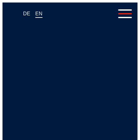
DE
EN