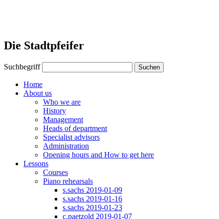
Die Stadtpfeifer
Suchbegriff
Suchen
Home
About us
Who we are
History
Management
Heads of department
Specialist advisors
Administration
Opening hours and How to get here
Lessons
Courses
Piano rehearsals
s.sachs 2019-01-09
s.sachs 2019-01-16
s.sachs 2019-01-23
c.paetzold 2019-01-07