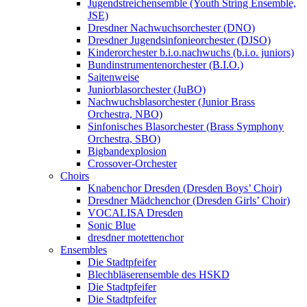
Jugendstreichensemble (Youth String Ensemble,
JSE)
Dresdner Nachwuchsorchester (DNO)
Dresdner Jugendsinfonieorchester (DJSO)
Kinderorchester b.i.o.nachwuchs (b.i.o. juniors)
Bundinstrumentenorchester (B.I.O.)
Saitenweise
Juniorblasorchester (JuBO)
Nachwuchsblasorchester (Junior Brass
Orchestra, NBO)
Sinfonisches Blasorchester (Brass Symphony
Orchestra, SBO)
Bigbandexplosion
Crossover-Orchester
Choirs
Knabenchor Dresden (Dresden Boys’ Choir)
Dresdner Mädchenchor (Dresden Girls’ Choir)
VOCALISA Dresden
Sonic Blue
dresdner motettenchor
Ensembles
Die Stadtpfeifer
Blechbläserensemble des HSKD
Die Stadtpfeifer
Die Stadtpfeifer