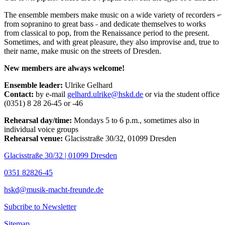
The ensemble members make music on a wide variety of recorders ˗̶
from sopranino to great bass ˗ and dedicate themselves to works
from classical to pop, from the Renaissance period to the present.
Sometimes, and with great pleasure, they also improvise and, true to
their name, make music on the streets of Dresden.
New members are always welcome!
Ensemble leader:
Ulrike Gelhard
Contact:
by e-mail
gelhard.ulrike@hskd.de
or via the student office
(0351) 8 28 26-45 or -46
Rehearsal day/time:
Mondays 5 to 6 p.m., sometimes also in
individual voice groups
Rehearsal venue:
Glacisstraße 30/32, 01099 Dresden
Glacisstraße 30/32 | 01099 Dresden
0351 82826-45
hskd@musik-macht-freunde.de
Subcribe to Newsletter
Sitemap