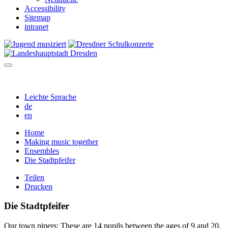
Accessibility
Sitemap
intranet
Leichte Sprache
de
en
Home
Making music together
Ensembles
Die Stadtpfeifer
Teilen
Drucken
Die Stadtpfeifer
Our town pipers: These are 14 pupils between the ages of 9 and 20.