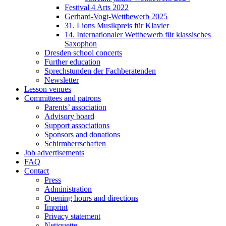
Festival 4 Arts 2022
Gerhard-Vogt-Wettbewerb 2025
31. Lions Musikpreis für Klavier
14. Internationaler Wettbewerb für klassisches
Saxophon
Dresden school concerts
Further education
Sprechstunden der Fachberatenden
Newsletter
Lesson venues
Committees and patrons
Parents’ association
Advisory board
Support associations
Sponsors and donations
Schirmherrschaften
Job advertisements
FAQ
Contact
Press
Administration
Opening hours and directions
Imprint
Privacy statement
Netiquette