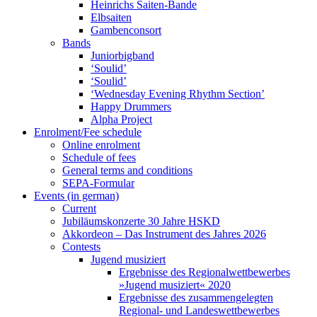
Heinrichs Saiten-Bande
Elbsaiten
Gambenconsort
Bands
Juniorbigband
‘Soulid’
‘Soulid’
‘Wednesday Evening Rhythm Section’
Happy Drummers
Alpha Project
Enrolment/Fee schedule
Online enrolment
Schedule of fees
General terms and conditions
SEPA-Formular
Events (in german)
Current
Jubiläumskonzerte 30 Jahre HSKD
Akkordeon – Das Instrument des Jahres 2026
Contests
Jugend musiziert
Ergebnisse des Regionalwettbewerbes
»Jugend musiziert« 2020
Ergebnisse des zusammengelegten
Regional- und Landeswettbewerbes